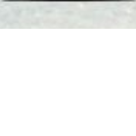
Забота о животных и окружающей среде - неотъемлемая часть
современного мира осознанных компаний.
В мае правительство штата Гавайи приняло закон, запрещающий
компаниям по уходу за кожей продавать и распространять
солнцезащитные кремы на островах, которые содержат
химические вещества, наносящие ущерб коралловым рифам.
Против этого законопроекта выступили различные компании и
бизнес-ассоциации, и даже некоторые дерматологи, которые