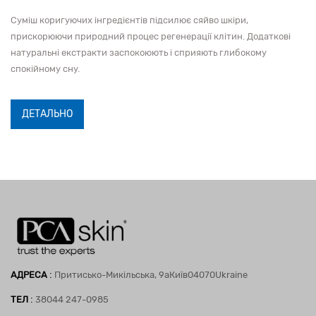
Суміш коригуючих інгредієнтів підсилює сяйво шкіри,
прискорюючи природний процес регенерації клітин. Додаткові
натуральні екстракти заспокоюють і сприяють глибокому
спокійному сну.
ДЕТАЛЬНО
:
АДРЕСА
Притисько-Микільська, 9а
Київ
04070
Ukraine
:
ТЕЛ
38044 247-0985