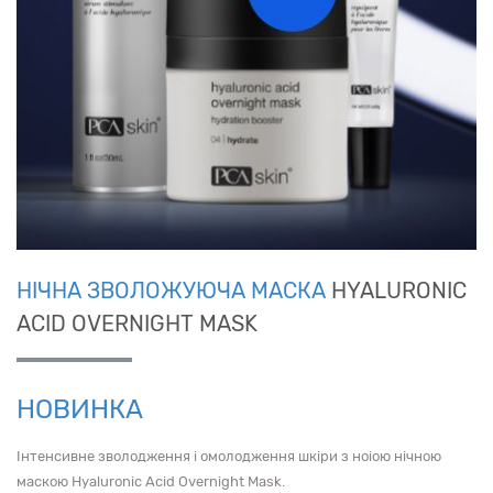
НІЧНА ЗВОЛОЖУЮЧА МАСКА
HYALURONIC
ACID OVERNIGHT MASK
НОВИНКА
Інтенсивне зволодження і омолодження шкіри з ноіою нічною
маскою Hyaluronic Acid Overnight Mask.