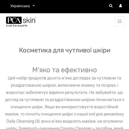
Українська
Косметика для чутливої шкіри
М'яко та ефективно
Цей набір продуктів досить м'яко доглядає за чутливою та
роздратованою шкірою, включаючи екзему та псоріаз, і
водночас забезпечує відмінні результати. Не забувайте, що
догляд за чутливою та роздратованою шкірою починається з
очищення шкіри. Якщо ви використовуєте водостійкий
макіяж, то почніть очищення шкіри з нашої олії для демакіяжу
Daily Cleansing Oil, воно м'яко видалить макіяж, не оголюючи
шкіру. Завершіть очищення Creamy Cleanser – засобом, який