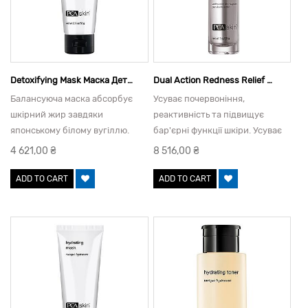
Detoxifying Mask Маска Детоксикуюча, 60 Г
Dual Action Redness Relief Сироватка Для Чутлиовї Шкіри, 28 Г
Балансуюча маска абсорбує
Усуває почервоніння,
шкірний жир завдяки
реактивність та підвищує
японському білому вугіллю.
бар'єрні функції шкіри. Усуває
Зменшує пори.
дискомфорт. Запатентований
4 621,00
₴
8 516,00
₴
пенетрант OmniSome
забезпечує пролонговану дію
ADD TO CART
ADD TO CART
протягом 10 годин.