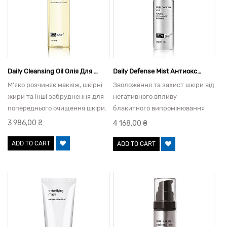
Daily Cleansing Oil Олія Для Демакіяжу, 150 Мл
Daily Defense Mist Антиоксидантний Захист, Спрей, 59 Мл
М'яко розчиняє макіяж, шкірні
Зволоження та захист шкіри від
жири та інші забруднення для
негативного впливу
попереднього очищення шкіри.
блакитного випромінювання
моніторів та інших
3 986,00
₴
4 168,00
₴
несприятливих факторів
довкілля протягом усього дня.
ADD TO CART
ADD TO CART