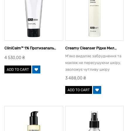
CliniCalm™ 1% Протизапальний Крем, 60 Г
Creamy Cleanser Рідке Мило, 206,5 Мл
М'яко видаляє забруднення та
4 530,00
₴
макіяж не пересушуючи шкіру,
зволожує чутливу шкіру
ADD TO CART
завдяки алое та незамінним
3 488,00
₴
жирним кислотам.
ADD TO CART