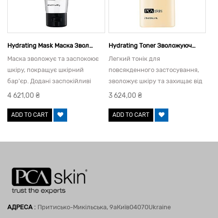
Hydrating Mask Маска Зволожуюча, 60 Г
Hydrating Toner Зволожуючий Тонік, 206,5 Мл
Маска зволожує та заспокоює
Легкий тонік для
шкіру, покращує шкірний
повсякденного застосування,
бар'єр. Додані заспокійливі
зволожує шкіру та захищає від
засоби зменшують
негативної дії вільних
4 621,00
₴
3 624,00
₴
подразнення. Шкіра миттєво
радикалів.
стає м'якшою та зволоженою.
ADD TO CART
ADD TO CART
:
АДРЕСА
Притисько-Микільська, 9а
Київ
04070
Ukraine