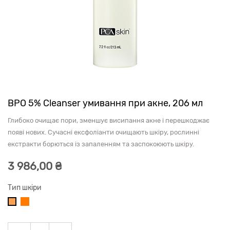
BPO 5% Cleanser умивання при акне, 206 мл
Глибоко очищає пори, зменшує висипання акне і перешкоджає
появі нових. Сучасні ексфоліанти очищають шкіру, рослинні
екстракти борються із запаленням та заспокоюють шкіру.
3 986,00
₴
Тип шкіри