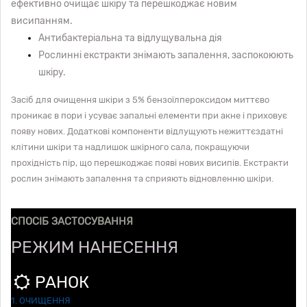
ефективно очищає шкіру та перешкоджає новим
висипанням.
Антибактеріальна та відлущувальна дія
Рослинні екстракти знімають запалення, заспокоюють
шкіру.
Засіб для очищення шкіри з 5% бензоїлпероксидом миттєво
проникає в пори і усуває запальні елементи при акне і приховує
появу нових. Додаткові компоненти відлущують нежиттєздатні
клітини шкіри та надлишок шкірного сала, покращуючи
прохідність пір, що перешкоджає появі нових висипів. Екстракти
рослин знімають запалення та сприяють відновленню шкіри.
СПОСІБ ЗАСТОСУВАННЯ
РЕЖИМ НАНЕСЕННЯ
РАНОК
1. ОЧИЩЕННЯ