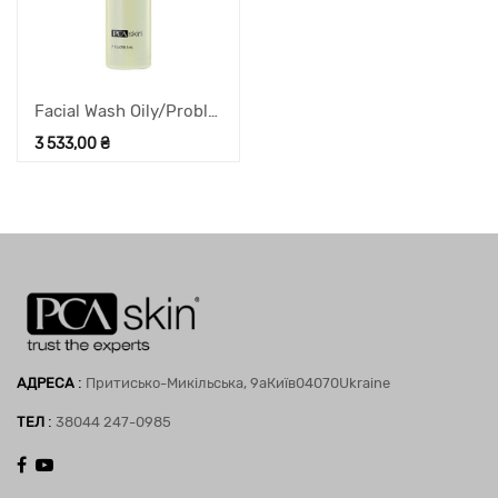
Facial Wash Oily/Problem рідке мило для жирної шкіри, 206,5 мл
3 533,00
₴
:
АДРЕСА
Притисько-Микільська, 9а
Київ
04070
Ukraine
:
ТЕЛ
38044 247-0985