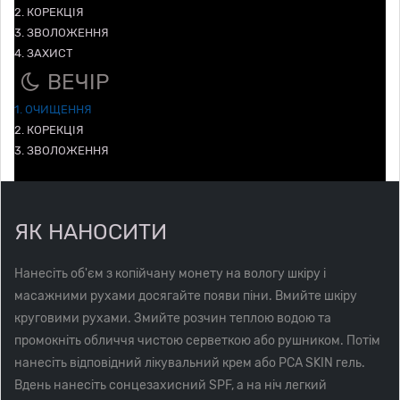
2. КОРЕКЦІЯ
3. ЗВОЛОЖЕННЯ
4. ЗАХИСТ
ВЕЧІР
1. ОЧИЩЕННЯ
2. КОРЕКЦІЯ
3. ЗВОЛОЖЕННЯ
ЯК НАНОСИТИ
Нанесіть об'єм з копійчану монету на вологу шкіру і
масажними рухами досягайте появи піни. Вмийте шкіру
круговими рухами. Змийте розчин теплою водою та
промокніть обличчя чистою серветкою або рушником. Потім
нанесіть відповідний лікувальний крем або PCA SKIN гель.
Вдень нанесіть сонцезахисний SPF, а на ніч легкий