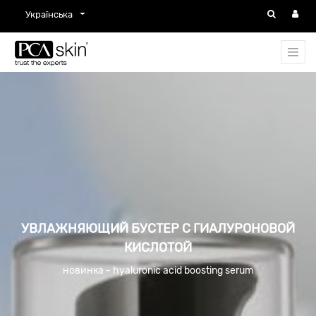
Українська
УВЛАЖНЯЮЩИЙ БУСТЕР С ГИАЛУРОНОВОЙ
КИСЛОТОЙ
новинка - hyaluronic acid boosting serum