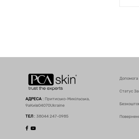
Допомога
Статус З
:
АДРЕСА
Притисько-Микільська,
Безкошто
9а
Київ
04070
Ukraine
:
ТЕЛ
38044 247-0985
Повернен