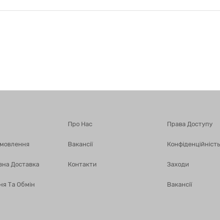
Про Нас
Права Доступу
амовлення
Вакансії
Конфіденційність
вна Доставка
Контакти
Заходи
ня Та Обмін
Вакансії