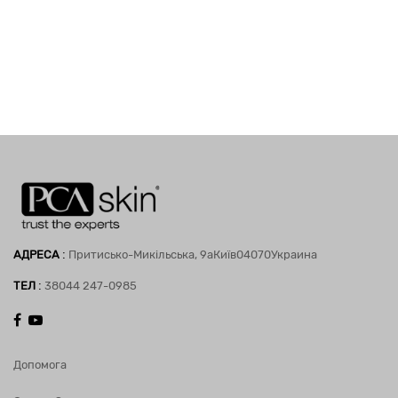
:
АДРЕСА
Притисько-Микільська, 9а
Київ
04070
Украина
:
ТЕЛ
38044 247-0985
Допомога