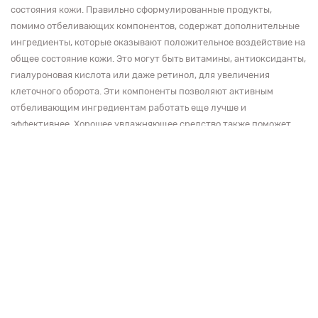
состояния кожи. Правильно сформулированные продукты,
помимо отбеливающих компонентов, содержат дополнительные
ингредиенты, которые оказывают положительное воздействие на
общее состояние кожи. Это могут быть витамины, антиоксиданты,
гиалуроновая кислота или даже ретинол, для увеличения
клеточного оборота. Эти компоненты позволяют активным
отбеливающим ингредиентам работать еще лучше и
эффективнее. Хорошее увлажняющее средство также поможет
восстановить гидролипидную мантию и повысить иммунитет
кожи для защиты от воздействия внешних факторов
2.
Лечение.
Поствоспалительная гиперпигментация, довольно
распространенный вид пигментации, причиной которого
является механическое повреждение кожи. Важно, что в этом
случае мы самостоятельно можем этого избежать, просто
соблюдая простые правила. Для лечения высыпаний и акне
следует использовать активные сыворотки с бензоилпероксидом
или ретинолом, ниацинамидом или салициловой кислотой, а
чистку лица доверить косметологу, при укусах, раздражениях,