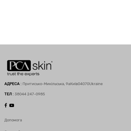
:
АДРЕСА
Притисько-Микільська, 9а
Київ
04070
Ukraine
:
ТЕЛ
38044 247-0985
Допомога