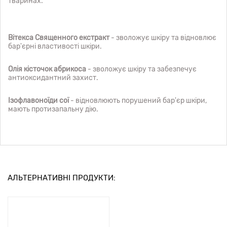
тваринах.
Вітекса Священного екстракт
- зволожує шкіру та відновлює
бар'єрні властивості шкіри.
Олія кісточок абрикоса
- зволожує шкіру та забезпечує
антиоксидантний захист.
Ізофлавоноїди сої
- відновлюють порушений бар'єр шкіри,
мають протизапальну дію.
АЛЬТЕРНАТИВНІ ПРОДУКТИ: