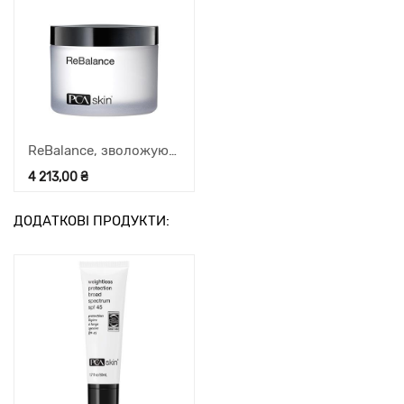
ReBalance, зволожуючий крем для чутливої шкіри, 48,2 г
4 213,00
₴
ДОДАТКОВІ ПРОДУКТИ: