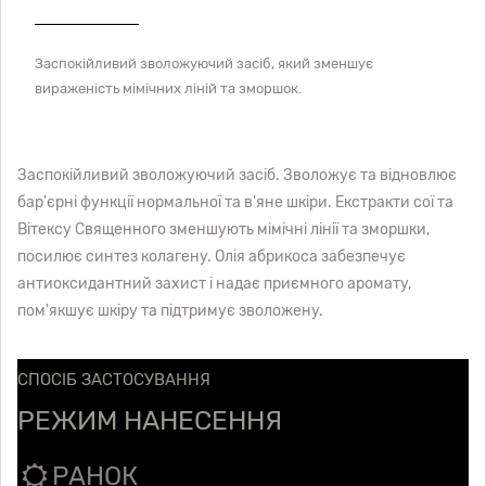
Заспокійливий зволожуючий засіб, який зменшує
вираженість мімічних ліній та зморшок.
Заспокійливий зволожуючий засіб. Зволожує та відновлює
бар'єрні функції нормальної та в'яне шкіри. Екстракти сої та
Вітексу Священного зменшують мімічні лінії та зморшки,
посилює синтез колагену. Олія абрикоса забезпечує
антиоксидантний захист і надає приємного аромату,
пом'якшує шкіру та підтримує зволожену.
СПОСІБ ЗАСТОСУВАННЯ
РЕЖИМ НАНЕСЕННЯ
РАНОК