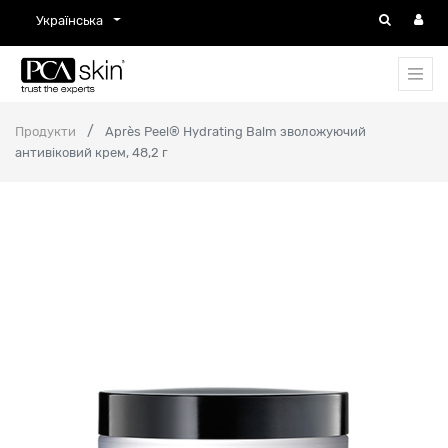
Українська
Продукти
Après Peel® Hydrating Balm зволожуючий
антивіковий крем, 48,2 г