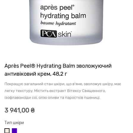
Après Peel® Hydrating Balm зволожуючий
антивіковий крем, 48,2 г
Покращує загальний стан шкіри, що в'яне, зволожує шкіру, має
легку текстуру. Містить екстракт Вітексу Священного,
ізофлавоноїди сої, олію оливи та паростків пшениці.
3 941,00
₴
Тип шкіри