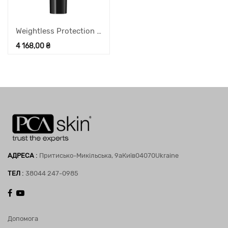
Weightless Protection Broad Spectrum SPF 45 надлегкий при акне, 60 г
4 168,00
₴
:
АДРЕСА
Притисько-Микільська, 9а
Київ
04070
Ukraine
:
ТЕЛ
38044 247-0985
Допомога